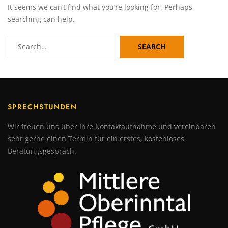
It seems we can’t find what you’re looking for. Perhaps
searching can help.
SEARCH
SPRECHSTUNDEN
Wir freuen uns über Ihre Kontaktaufnahme und vereinbaren
sehr gerne einen Termin für ein erstes, kostenloses
Beratungsgespräch.